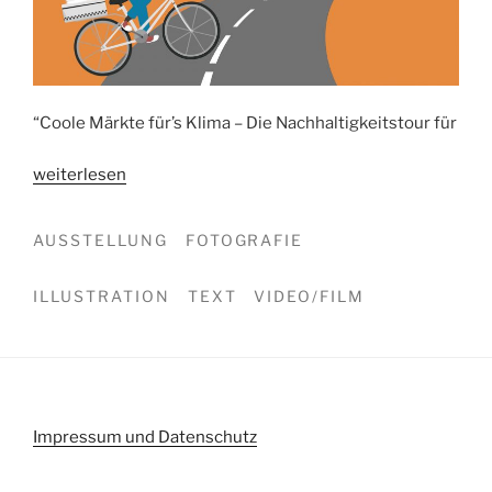
“Coole Märkte für’s Klima – Die Nachhaltigkeitstour für
„Erklärfilm-
weiterlesen
Reihe:
“Coole
AUSSTELLUNG
FOTOGRAFIE
Märkte
für’s
ILLUSTRATION
TEXT
VIDEO/FILM
Klima”“
Impressum und Datenschutz